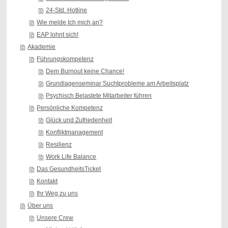
24-Std. Hotline
Wie melde Ich mich an?
EAP lohnt sich!
Akademie
Führungskompetenz
Dem Burnout keine Chance!
Grundlagenseminar Suchtprobleme am Arbeitsplatz
Psychisch Belastete Mitarbeiter führen
Persönliche Kompetenz
Glück und Zufriedenheit
Konfliktmanagement
Resilienz
Work Life Balance
Das GesundheitsTicket
Kontakt
Ihr Weg zu uns
Über uns
Unsere Crew