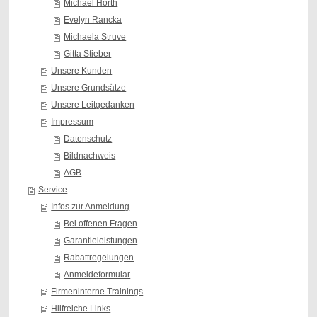
Michael Hörth
Evelyn Rancka
Michaela Struve
Gitta Stieber
Unsere Kunden
Unsere Grundsätze
Unsere Leitgedanken
Impressum
Datenschutz
Bildnachweis
AGB
Service
Infos zur Anmeldung
Bei offenen Fragen
Garantieleistungen
Rabattregelungen
Anmeldeformular
Firmeninterne Trainings
Hilfreiche Links