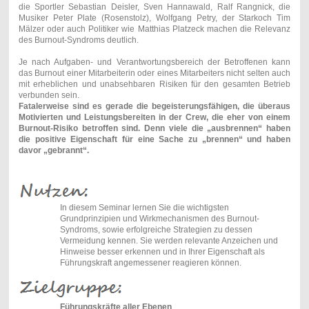
die Sportler Sebastian Deisler, Sven Hannawald, Ralf Rangnick, die
Musiker Peter Plate (Rosenstolz), Wolfgang Petry, der Starkoch Tim
Mälzer oder auch Politiker wie Matthias Platzeck machen die Relevanz
des Burnout-Syndroms deutlich.
Je nach Aufgaben- und Verantwortungsbereich der Betroffenen kann
das Burnout einer Mitarbeiterin oder eines Mitarbeiters nicht selten auch
mit erheblichen und unabsehbaren Risiken für den gesamten Betrieb
verbunden sein.
Fatalerweise sind es gerade die begeisterungsfähigen, die überaus
Motivierten und Leistungsbereiten in der Crew, die eher von einem
Burnout-Risiko betroffen sind. Denn viele die „ausbrennen“ haben
die positive Eigenschaft für eine Sache zu „brennen“ und haben
davor „gebrannt“.
In diesem Seminar lernen Sie die wichtigsten
Grundprinzipien und Wirkmechanismen des Burnout-
Syndroms, sowie erfolgreiche Strategien zu dessen
Vermeidung kennen. Sie werden relevante Anzeichen und
Hinweise besser erkennen und in Ihrer Eigenschaft als
Führungskraft angemessener reagieren können.
Führungskräfte aller Ebenen