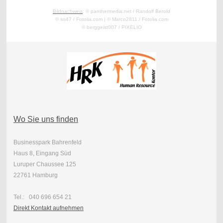
Bildnachweis
: ©
panthermedia.net /
Randolf Berold
©
so47 / Fotolia.com
|
©
Marco2811 / Fotolia.com
©
berggeist007
/ PIXEL
IO
Wo Sie uns finden
Businesspark Bahrenfeld
Haus 8, Eingang Süd
Luruper Chaussee 125
22761 Hamburg
Tel.: 040 696 654 21
Direkt Kontakt aufnehmen