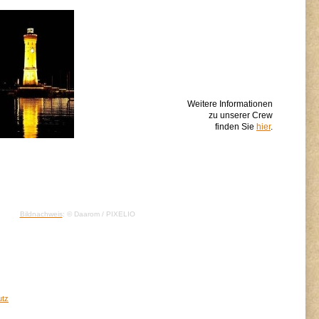
Weitere Informationen
zu unserer Crew
finden Sie
hier
.
Bildnachweis
: ©
Daarom
/ PIXELIO
utz