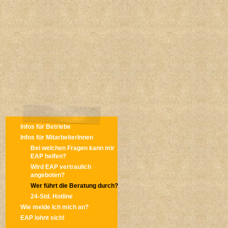
Infos für Betriebe
Infos für MitarbeiterInnen
Bei welchen Fragen kann mir
EAP helfen?
Wird EAP vertraulich
angeboten?
Wer führt die Beratung durch?
24-Std. Hotline
Wie melde Ich mich an?
EAP lohnt sich!