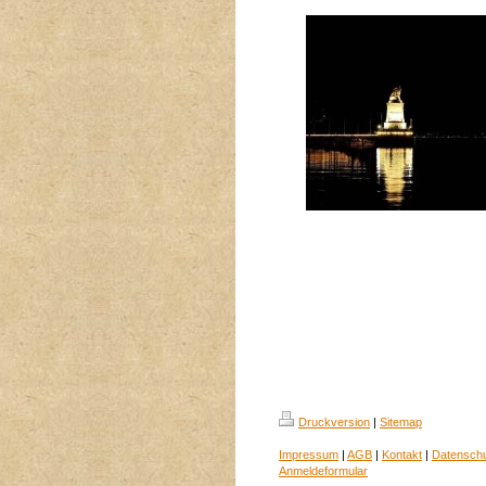
Druckversion
|
Sitemap
Impressum
|
AGB
|
Kontakt
|
Datensch
Anmeldeformular