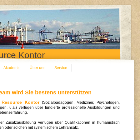
rce Kontor
Akademie
Über uns
Service
eam wird Sie bestens unterstützen
Resource Kontor
(Sozialpädagogen, Mediziner, Psychologen,
gen, u.a.) verfügen über fundierte professionelle Ausbildungen und
Lebens­erfahrung.
her Zusatzausbildung verfügen über Qualifikationen in humanistisch
en oder solchen mit
systemischem Lehransatz.