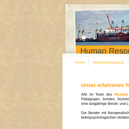
Human Resou
Home
Mitarbeiterberatung
Unser erfahrenes T
Human 
Alle im Team des
Pädagogen, Juristen, Soziolo
eine langjährige Berufs- und 
Die Berater mit therapeutisc
tiefenpsychologischen Verfahr