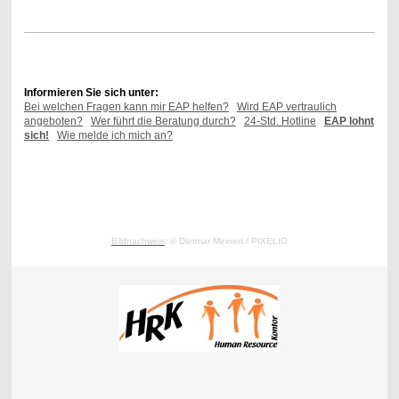
Informieren Sie sich unter:
Bei welchen Fragen kann mir EAP helfen?
Wird EAP vertraulich
angeboten?
Wer führt die Beratung durch?
24-Std. Hotline
EAP lohnt
sich!
Wie melde ich mich an?
Bildnachweis
: ©
Dietmar Meinert
/ PIXELIO