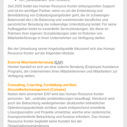
Seit 2005 bietet das Human Resource Kontor wirkungsvollen Support
und ist ein wichtiger Partner, wenn es um die Entwicklung und
Bereitstellung von Entlastungsangeboten geht, die im schwierigen
Balanceakt des Life-Balancing und zunehmender beruflicher und
persönlicher Belastung die notwendige Unterstützung leistet. Für seine
Auftraggeber bietet es essentielle Serviceleistungen, die diese im
Rahmen ihrer eigenen Sozialleistungen oder im Rahmen von
Mitarbeiterfürsorge in ihren Unternehmen zur Verfügung stellen.
Bei der Umsetzung seiner Angebotspalette fokussiert sich das Human
Resource Kontor auf die folgenden Module:
Externe Mitarbeiterberatung
(EAP)
Hierbei handelt es sich um eine externe Beratung (
Employee Assistance
Program
), die Unternehmen ihren Mitarbeiterinnen und Mitarbeitern zur
Verfügung stellen.
Consulting, Coaching, Fortbildung und Betr.
Gesundheitsmanagement (Campus)
Neben dem anonymen EAP wird das Human Resource Kontor
personen-, fall-, und/oder problembezogen beauftragt. Hierdurch wird
auch die Betrachtung weitergehender struktureller betrieblicher
Optimierungspotentiale sichtbar, sowie entsprechend erweiterte
Lösungsansätze und Projekte umsetzbar, welche eine systemische,
lösungsorientierte Betrachtung und Analyse erfordern. Das Human
Resource Kontor begleitet seine Kunden bei der
Organisationsveränderung.