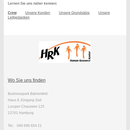
Lernen Sie uns näher kennen:
Crew
Unsere Kunden
Unsere Grundsätze
Unsere
Leitgedanken
Wo Sie uns finden
Businesspark Bahrenfeld
Haus 8, Eingang Süd
Luruper Chaussee 125
22761 Hamburg
Tel.: 040 696 654 21